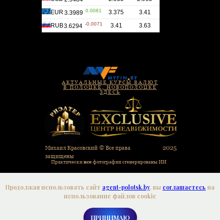
АКТУАЛЬНЫЕ КУРСЫ ВАЛЮТ
В ПОЛОЦКЕ, НОВОПОЛОЦКЕ
ЗДЕСЬ
2025
Михаил Красовский © Все права
защищены
Практически
все
фотографии сгенерированы ИИ
Политика конфиденциальности
Соглашение об использовании файлов cookie
Продолжая использовать сайт
agent-polotsk.by
, вы
соглашаетесь
на
использование файлов cookie
Разработка сайта
ПРИНИМАЮ