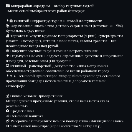
🏙️ Микрорайон Аэродром – Выбор Разумных Людей!
Тысячи семей выбирают этот район благодаря:
👨‍🏫 Развитой Инфраструктуре в Шаговой Доступности:
📚 Образование: Множество детских садов и школ (включая СШ №16)
буквально в двух шагах.
🏬 Торговля и Услуги: Крупные гипермаркеты ("Грин"), супермаркеты
("Маяк", "Светофор"), аптеки, банки, почта, салоны красоты – всё
необходимое всегда под рукой.
🍔 Общепит: Уютные кафе и точки быстрого питания.
🌳 Отдыху на Свежем Воздухе: Современные детские и спортивные
площадки, зеленые зоны для прогулок.
🚍 Отличной Транспортной Доступности: Улица Богдановича
обеспечивает удобное сообщение со всеми районами города.
👨‍👩‍👧 Семейной Ориентации: Микрорайон идеален для семейного
проживания благодаря безопасности и доброжелательной
атмосфере.
💰 Гибкие Условия Приобретения:
Мы предлагаем прозрачные условия, чтобы ваша мечта стала
реальностью:
🏦 Кредит банка
👶 Семейный капитал
💳 Рассрочка от потребительского кооператива «Жилищный баланс»
🔄 Зачет вашей квартиры (через агентство "КваТэра214")