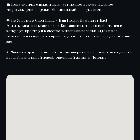
💼 Цена окончательная и включает полное документальное
сопровождение сделки. Минимальный торг уместен.
🌟 Не Упустите Свой Шанс – Ваш Новый Дом Ждет Вас!
Эта 4-комнатная квартира на Богдановича, 3 – это инвестиция в
комфорт, простор и качество жизни вашей семьи. Идеальное
сочетание планировки и превосходного расположения ждет именно
вас!
📞 Звоните прямо сейчас, чтобы договориться о просмотре и сделать
первый шаг к вашей новой, счастливой жизни в Полоцке!