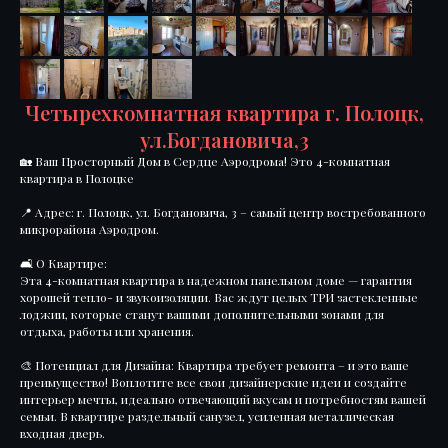
Четырехкомнатная квартира г. Полоцк,
ул.Богдановича,3
🏡 Ваш Просторный Дом в Сердце Аэродрома! Это 4-комнатная
квартира в Полоцке
📍 Адрес: г. Полоцк, ул. Богдановича, 3 – самый центр востребованного
микрорайона Аэродром.
🛋️ О Квартире:
Эта 4-комнатная квартира в надежном панельном доме — гарантия
хорошей тепло- и звукоизоляции. Вас ждут целых ТРИ застекленные
лоджии, которые станут вашими дополнительными зонами для
отдыха, работы или хранения.
🎨 Потенциал для Дизайна: Квартира требует ремонта – и это ваше
преимущество! Воплотите все свои дизайнерские идеи и создайте
интерьер мечты, идеально отвечающий вкусам и потребностям вашей
семьи. В квартире раздельный санузел, усиленная металлическая
входная дверь.